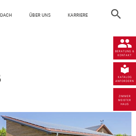
 DACH
ÜBER UNS
KARRIERE
BERATUNG &
KONTAKT
B
KATALOG
ANFORDERN
ZIMMER
MEISTER
HAUS