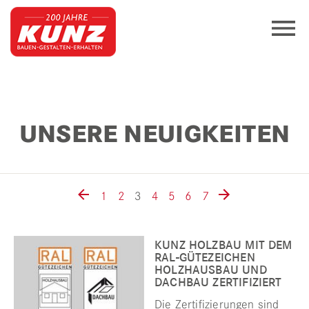
UNSERE NEUIGKEITEN
1
2
3
4
5
6
7
KUNZ HOLZBAU MIT DEM
RAL-GÜTEZEICHEN
HOLZHAUSBAU UND
DACHBAU ZERTIFIZIERT
Die Zertifizierungen sind